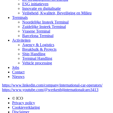
Menu:
ESG initiatieven
Main:
Innovatie en digitalisatie
Veiligheid, Kwaliteit, Beveiliging en Milieu
Footer
Terminals
Noordelijke Insteek Terminal
Zuidelijke Insteek Terminal
Vrasene Terminal
Barcelona Terminal
Activiteiten
Agency & Logistics
Breakbulk & Projects
Ship Handling
Terminal Handling
Vehicle processing
Jobs
Contact
Nieuws
https://www.linkedin.com/company/international-car-operators/
https://www.youtube.com/@werkenbijinternationalcaro3413
© ICO
Privacy policy
Menu:
Cookieverklaring
Bottom
Disclaimer