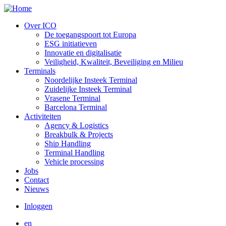
Overslaan
en
Over ICO
naar
De toegangspoort tot Europa
Menu:
de
ESG initiatieven
inhoud
Main:
Innovatie en digitalisatie
gaan
Veiligheid, Kwaliteit, Beveiliging en Milieu
Header
Terminals
Noordelijke Insteek Terminal
Zuidelijke Insteek Terminal
Vrasene Terminal
Barcelona Terminal
Activiteiten
Agency & Logistics
Breakbulk & Projects
Ship Handling
Terminal Handling
Vehicle processing
Jobs
Contact
Nieuws
Inloggen
Gebruikersmenu
en