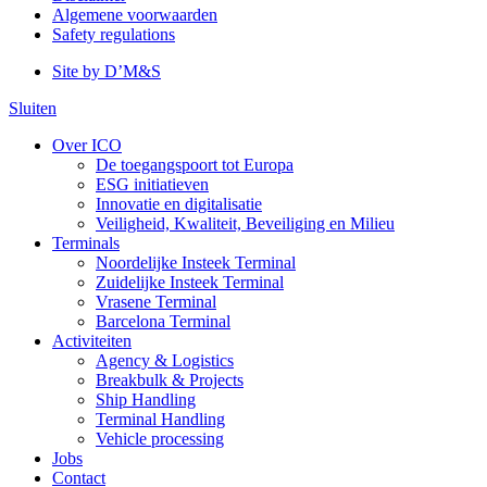
Algemene voorwaarden
Safety regulations
Site by D’M&S
Menu:
Sluiten
DMS
Over ICO
De toegangspoort tot Europa
Menu:
ESG initiatieven
Main:
Innovatie en digitalisatie
Veiligheid, Kwaliteit, Beveiliging en Milieu
Off
Terminals
canvas
Noordelijke Insteek Terminal
Zuidelijke Insteek Terminal
Vrasene Terminal
Barcelona Terminal
Activiteiten
Agency & Logistics
Breakbulk & Projects
Ship Handling
Terminal Handling
Vehicle processing
Jobs
Contact