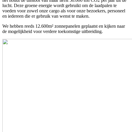
het houdt de uitstoot van maar liefst 50.000 ton CO2 per jaar uit de
lucht. Deze groene energie wordt gebruikt om de laadpalen te
voeden voor zowel onze cargo als voor onze bezoekers, personeel
en iedereen die er gebruik van wenst te maken.
We hebben reeds 12.600m² zonnepanelen geplaatst en kijken naar
de mogelijkheid voor verdere toekomstige uitbreiding.