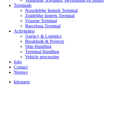
Veiligheid, Kwaliteit, Beveiliging en Milieu
Off
Terminals
canvas
Noordelijke Insteek Terminal
Zuidelijke Insteek Terminal
Vrasene Terminal
Barcelona Terminal
Activiteiten
Agency & Logistics
Breakbulk & Projects
Ship Handling
Terminal Handling
Vehicle processing
Jobs
Contact
Nieuws
Inloggen
Gebruikersmenu