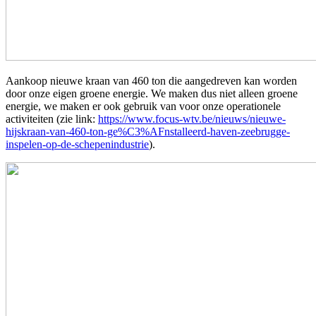
Aankoop nieuwe kraan van 460 ton die aangedreven kan worden
door onze eigen groene energie. We maken dus niet alleen groene
energie, we maken er ook gebruik van voor onze operationele
activiteiten (zie link:
https://www.focus-wtv.be/nieuws/nieuwe-
hijskraan-van-460-ton-ge%C3%AFnstalleerd-haven-zeebrugge-
inspelen-op-de-schepenindustrie
).