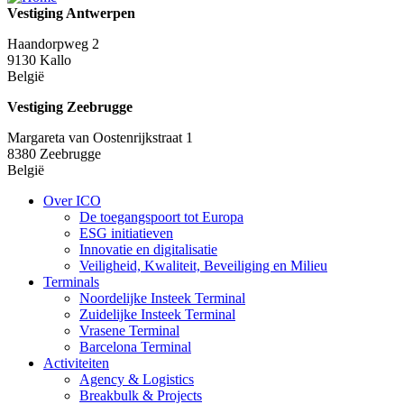
Vestiging Antwerpen
Haandorpweg 2
9130
Kallo
België
Vestiging Zeebrugge
Margareta van Oostenrijkstraat 1
8380
Zeebrugge
België
Over ICO
De toegangspoort tot Europa
Menu:
ESG initiatieven
Main:
Innovatie en digitalisatie
Veiligheid, Kwaliteit, Beveiliging en Milieu
Footer
Terminals
Noordelijke Insteek Terminal
Zuidelijke Insteek Terminal
Vrasene Terminal
Barcelona Terminal
Activiteiten
Agency & Logistics
Breakbulk & Projects