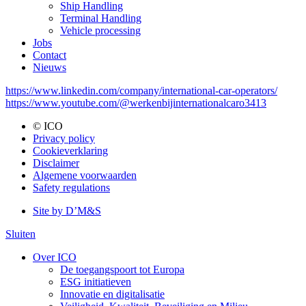
Ship Handling
Terminal Handling
Vehicle processing
Jobs
Contact
Nieuws
https://www.linkedin.com/company/international-car-operators/
https://www.youtube.com/@werkenbijinternationalcaro3413
© ICO
Privacy policy
Menu:
Cookieverklaring
Bottom
Disclaimer
Algemene voorwaarden
Safety regulations
Site by D’M&S
Menu:
Sluiten
DMS
Over ICO
De toegangspoort tot Europa
Menu:
ESG initiatieven
Main:
Innovatie en digitalisatie