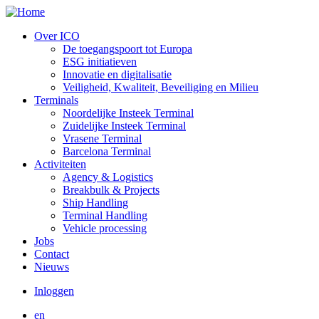
Overslaan
en
Over ICO
naar
De toegangspoort tot Europa
Menu:
de
ESG initiatieven
inhoud
Main:
Innovatie en digitalisatie
gaan
Veiligheid, Kwaliteit, Beveiliging en Milieu
Header
Terminals
Noordelijke Insteek Terminal
Zuidelijke Insteek Terminal
Vrasene Terminal
Barcelona Terminal
Activiteiten
Agency & Logistics
Breakbulk & Projects
Ship Handling
Terminal Handling
Vehicle processing
Jobs
Contact
Nieuws
Inloggen
Gebruikersmenu
en